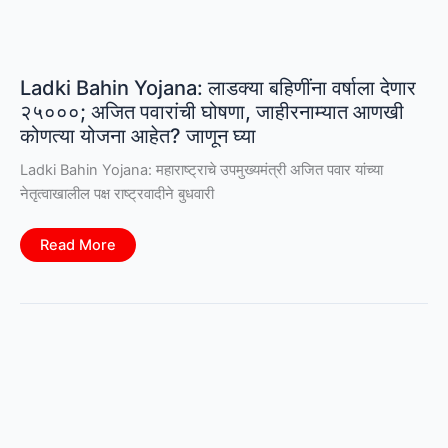
Ladki Bahin Yojana: लाडक्या बहिणींना वर्षाला देणार
२५०००; अजित पवारांची घोषणा, जाहीरनाम्यात आणखी
कोणत्या योजना आहेत? जाणून घ्या
Ladki Bahin Yojana: महाराष्ट्राचे उपमुख्यमंत्री अजित पवार यांच्या
नेतृत्वाखालील पक्ष राष्ट्रवादीने बुधवारी
Ladki
Read More
Bahin
Yojana:
लाडक्या
बहिणींना
वर्षाला
देणार
२५०००;
अजित
पवारांची
घोषणा,
जाहीरनाम्यात
आणखी
कोणत्या
योजना