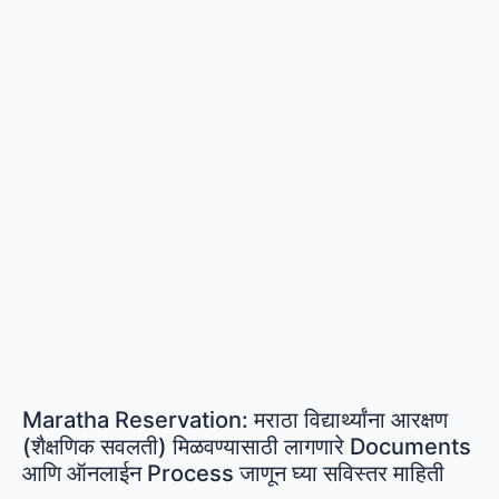
तपासायचे,
संपूर्ण
माहिती
|
Karjmafi
Labharthi
Yadi
2026
Maratha Reservation: मराठा विद्यार्थ्यांना आरक्षण
(शैक्षणिक सवलती) मिळवण्यासाठी लागणारे Documents
आणि ऑनलाईन Process जाणून घ्या सविस्तर माहिती