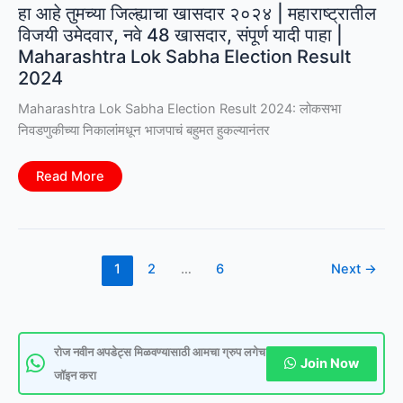
हा आहे तुमच्या जिल्ह्याचा खासदार २०२४ | महाराष्ट्रातील
विजयी उमेदवार, नवे 48 खासदार, संपूर्ण यादी पाहा |
Maharashtra Lok Sabha Election Result
2024
Maharashtra Lok Sabha Election Result 2024: लोकसभा
निवडणुकीच्या निकालांमधून भाजपाचं बहुमत हुकल्यानंतर
हा
Read More
आहे
तुमच्या
जिल्ह्याचा
खासदार
२०२४
|
महाराष्ट्रातील
1
2
…
6
Next
→
विजयी
उमेदवार,
नवे
48
खासदार,
संपूर्ण
यादी
रोज नवीन अपडेट्स मिळवण्यासाठी आमचा ग्रुप लगेच
Join Now
पाहा
जॉइन करा
|
Maharashtra
Lok