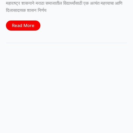
महाराष्ट्र शासनाने मराठा समाजातील विद्यार्थ्यांसाठी एक अत्यंत महत्त्वाचा आणि
दिलासादायक शासन निर्णय
Maratha
Read More
Reservation:
मराठा
विद्यार्थ्यांना
आरक्षण
(शैक्षणिक
सवलती)
मिळवण्यासाठी
लागणारे
Documents
आणि
ऑनलाईन
Process
जाणून
घ्या
सविस्तर
माहिती