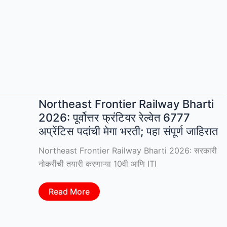
MTS
Recruitment
2026:
10वी
पास
उमेदवारांसाठी
केंद्र
सरकारची
नोकरी;
पगार
₹56,900
पर्यंत
|
Northeast Frontier Railway Bharti
Apply
Online
2026: पूर्वोत्तर फ्रंटियर रेल्वेत 6777
अप्रेंटिस पदांची मेगा भरती; पहा संपूर्ण जाहिरात
Northeast Frontier Railway Bharti 2026: सरकारी
नोकरीची तयारी करणाऱ्या 10वी आणि ITI
Northeast
Read More
Frontier
Railway
Bharti
2026: