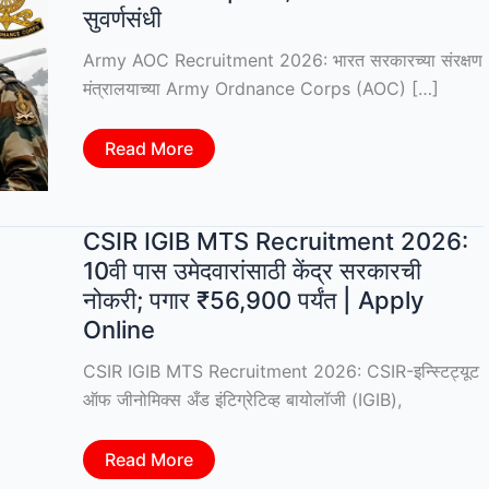
सुवर्णसंधी
Army AOC Recruitment 2026: भारत सरकारच्या संरक्षण
मंत्रालयाच्या Army Ordnance Corps (AOC) […]
Army
Read More
AOC
Recruitment
2026:
2615
पदांची
CSIR IGIB MTS Recruitment 2026:
मेगा
10वी पास उमेदवारांसाठी केंद्र सरकारची
भरती
|
नोकरी; पगार ₹56,900 पर्यंत | Apply
10वी,
12वी
Online
व
पदवीधरांसाठी
CSIR IGIB MTS Recruitment 2026: CSIR-इन्स्टिट्यूट
सुवर्णसंधी
ऑफ जीनोमिक्स अँड इंटिग्रेटिव्ह बायोलॉजी (IGIB),
CSIR
Read More
IGIB