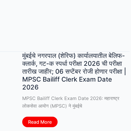
पूर्वोत्तर
फ्रंटियर
रेल्वेत
6777
अप्रेंटिस
पदांची
मेगा
भरती;
पहा
संपूर्ण
जाहिरात
मुंबईचे नगरपाल (शेरिफ) कार्यालयातील बेलिफ-
क्लार्क, गट-क स्पर्धा परीक्षा 2026 ची परीक्षा
तारीख जाहीर; 06 सप्टेंबर रोजी होणार परीक्षा |
MPSC Bailiff Clerk Exam Date
2026
MPSC Bailiff Clerk Exam Date 2026: महाराष्ट्र
लोकसेवा आयोग (MPSC) ने मुंबईचे
मुंबईचे
Read More
नगरपाल
(शेरिफ)