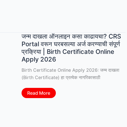
मध्यवर्ती
सहकारी
बँकेत
शिपाई
पदाच्या
289
जागांसाठी
भरती
जन्म दाखला ऑनलाइन कसा काढायचा? CRS
|
12वी
Portal वरून घरबसल्या अर्ज करण्याची संपूर्ण
पास
प्रक्रिया | Birth Certificate Online
उमेदवारांसाठी
मोठी
Apply 2026
संधी
Birth Certificate Online Apply 2026: जन्म दाखला
(Birth Certificate) हा प्रत्येक नागरिकासाठी
जन्म
Read More
दाखला
ऑनलाइन
कसा
काढायचा?
CRS
Portal
वरून