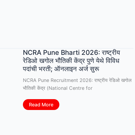
कार्यालयातील
बेलिफ-
क्लार्क,
गट-
क
स्पर्धा
परीक्षा
2026
ची
परीक्षा
NCRA Pune Bharti 2026: राष्ट्रीय
तारीख
जाहीर;
रेडिओ खगोल भौतिकी केंद्र पुणे येथे विविध
06
सप्टेंबर
पदांची भरती; ऑनलाइन अर्ज सुरू
रोजी
होणार
NCRA Pune Recruitment 2026: राष्ट्रीय रेडिओ खगोल
परीक्षा
|
भौतिकी केंद्र (National Centre for
MPSC
Bailiff
Clerk
NCRA
Read More
Exam
Pune
Date
Bharti
2026
2026:
राष्ट्रीय
रेडिओ
खगोल