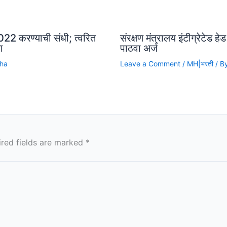
22 करण्याची संधी; त्वरित
संरक्षण मंत्रालय इंटीग्रेटेड ह
ा
पाठवा अर्ज
cha
Leave a Comment
/
MH|भरती
/ B
ired fields are marked
*