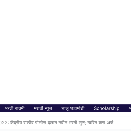
भरती बातमी
मराठी न्यूज
चालू घडामोडी
Scholarship
भ
: केंद्रीय राखीव पोलीस दलात नवीन भरती सुरु; त्वरित करा अर्ज