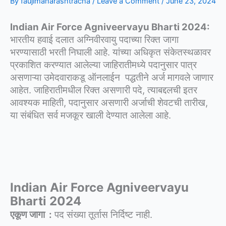
By
faujimaharashtracha
/
Leave a Comment
/
June 23, 2024
Indian Air Force Agniveervayu Bharti 2024:
भारतीय हवाई दलात अग्निवीरवायु पदाच्या रिक्त जागा
भरण्यासाठी भरती निघाली आहे.
यां
च्या अधिकृत संकेतस्थळावर
प्रकाशित करण्यात आलेल्या जाहिरातीमध्ये पदानुसार पात्र
असणाऱ्या उमेदवाराकडू ऑनलाईन पद्धतीने अर्ज मागवले जाणार
आहेत. जाहिरातीमधील रिक्त असणारी पदे, त्याबद्दलची इतर
आवश्यक माहिती, पदानुसार असणारी अर्जाची शेवटची तारीख,
या संबंधित सर्व मजकूर खाली देण्यात आलेला आहे.
Indian Air Force Agniveervayu
Bharti 2024
एकूण जागा :
पद संख्या तूर्तास निर्दिष्ट नाही.