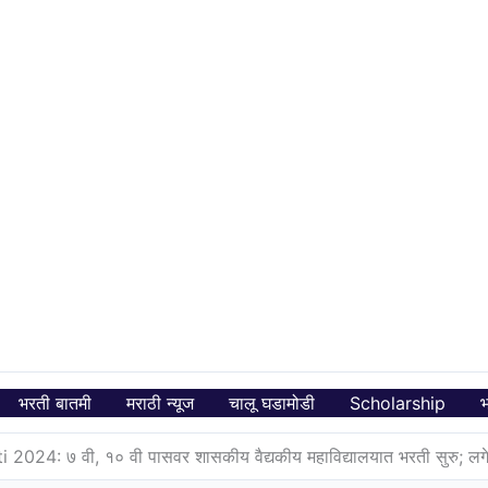
भरती बातमी
मराठी न्यूज
चालू घडामोडी
Scholarship
भ
24: ७ वी, १० वी पासवर शासकीय वैद्यकीय महाविद्यालयात भरती सुरु; लगे