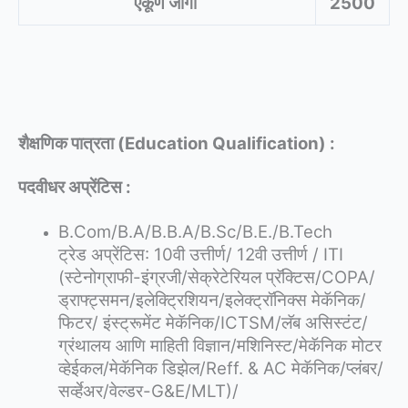
एकूण जागा
2500
शैक्षणिक पात्रता (Education Qualification) :
पदवीधर अप्रेंटिस :
B.Com/B.A/B.B.A/B.Sc/B.E./B.Tech
ट्रेड अप्रेंटिस: 10वी उत्तीर्ण/ 12वी उत्तीर्ण / ITI
(स्टेनोग्राफी-इंग्रजी/सेक्रेटेरियल प्रॅक्टिस/COPA/
ड्राफ्ट्समन/इलेक्ट्रिशियन/इलेक्ट्रॉनिक्स मेकॅनिक/
फिटर/ इंस्ट्रूमेंट मेकॅनिक/ICTSM/लॅब असिस्टंट/
ग्रंथालय आणि माहिती विज्ञान/मशिनिस्ट/मेकॅनिक मोटर
व्हेईकल/मेकॅनिक डिझेल/Reff. & AC मेकॅनिक/प्लंबर/
सर्व्हेअर/वेल्डर-G&E/MLT)/