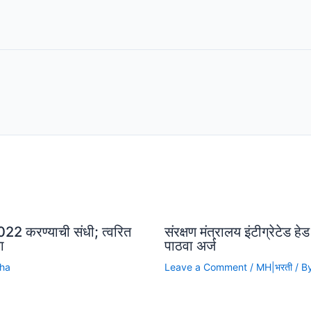
22 करण्याची संधी; त्वरित
संरक्षण मंत्रालय इंटीग्रेटेड ह
ा
पाठवा अर्ज
cha
Leave a Comment
/
MH|भरती
/ B