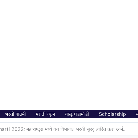
भरती बातमी
मराठी न्यूज
चालू घडामोडी
Scholarship
भ
i 2022: महाराष्ट्रा मध्ये वन विभागात भरती सुरु; त्वरित करा अर्ज..