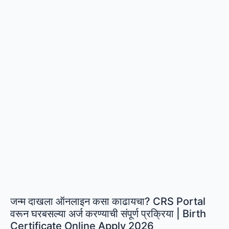
मध्यवर्ती
सहकारी
बँकेत
शिपाई
पदाच्या
289
जागांसाठी
भरती
|
12वी
पास
उमेदवारांसाठी
मोठी
संधी
जन्म दाखला ऑनलाइन कसा काढायचा? CRS Portal
वरून घरबसल्या अर्ज करण्याची संपूर्ण प्रक्रिया | Birth
Certificate Online Apply 2026