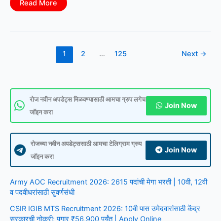
Konkan
Read More
Railway
Bharti
2026:
कोकण
रेल्वेत
विविध
पदांची
1
2
…
125
Next
→
भरती;
10वी,
ITI,
डिप्लोमा
व
पदवीधरांसाठी
मोठी
रोज नवीन अपडेट्स मिळवण्यासाठी आमचा ग्रुप लगेच
Join Now
संधी
जॉइन करा
रोजच्या नवीन अपडेट्ससाठी आमचा टेलिग्राम ग्रुप
Join Now
जॉइन करा
Army AOC Recruitment 2026: 2615 पदांची मेगा भरती | 10वी, 12वी
व पदवीधरांसाठी सुवर्णसंधी
CSIR IGIB MTS Recruitment 2026: 10वी पास उमेदवारांसाठी केंद्र
सरकारची नोकरी; पगार ₹56,900 पर्यंत | Apply Online