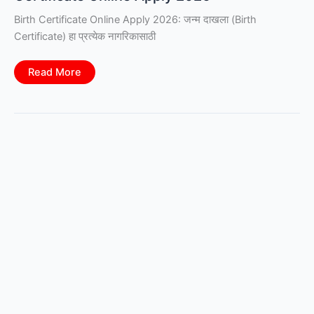
Birth Certificate Online Apply 2026: जन्म दाखला (Birth
Certificate) हा प्रत्येक नागरिकासाठी
जन्म
Read More
दाखला
ऑनलाइन
कसा
काढायचा?
CRS
Portal
वरून
घरबसल्या
अर्ज
करण्याची
संपूर्ण
प्रक्रिया
|
Birth
Certificate
Online
Apply
2026