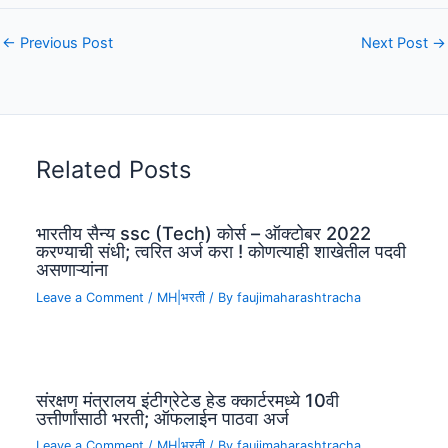
←
Previous Post
Next Post
→
Related Posts
भारतीय सैन्य ssc (Tech) कोर्स – ऑक्टोबर 2022
करण्याची संधी; त्वरित अर्ज करा ! कोणत्याही शाखेतील पदवी
असणाऱ्यांना
Leave a Comment
/
MH|भरती
/ By
faujimaharashtracha
संरक्षण मंत्रालय इंटीग्रेटेड हेड क्कार्टरमध्ये 10वी
उत्तीर्णांसाठी भरती; ऑफलाईन पाठवा अर्ज
Leave a Comment
/
MH|भरती
/ By
faujimaharashtracha