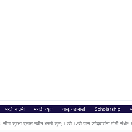
भरती बातमी
मराठी न्यूज
चालू घडामोडी
Scholarship
भ
मा सुरक्षा दलात नवीन भरती सुरु; 10वी 12वी पास उमेदवारांना मोठी संधी!! 