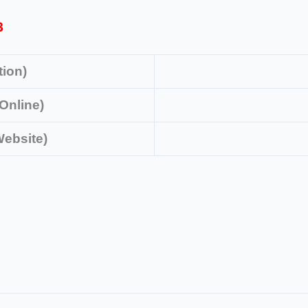
3
tion)
 Online)
 Website)