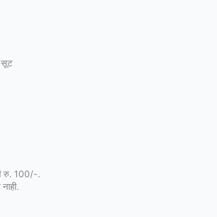
 सूट
ी रु. 100/-.
 नाही.