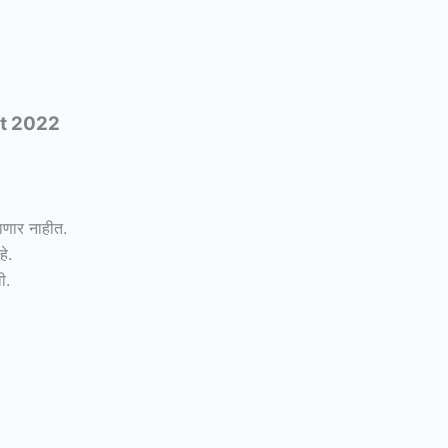
nt 2022
जाणार नाहीत.
े.
ी.