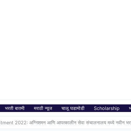
भरती बातमी
मराठी न्यूज
चालू घडामोडी
Scholarship
भ
nt 2022: अग्निशमन आणि आपत्कालीन सेवा संचालनालय मध्ये नवीन भरती स