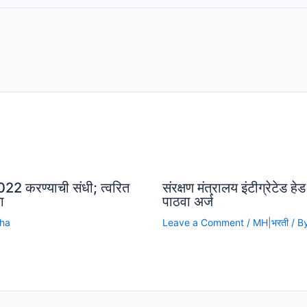
22 करण्याची संधी; त्वरित
संरक्षण मंत्रालय इंटीग्रेटेड ह
ा
पाठवा अर्ज
cha
Leave a Comment
/
MH|भरती
/ B