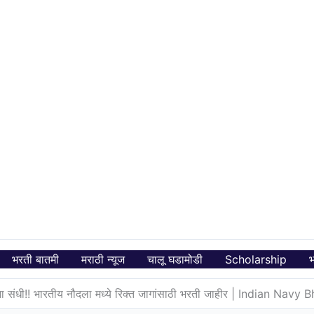
भरती बातमी
मराठी न्यूज
चालू घडामोडी
Scholarship
भ
णांना संधी!! भारतीय नौदला मध्ये रिक्त जागांसाठी भरती जाहीर | Indian Nav