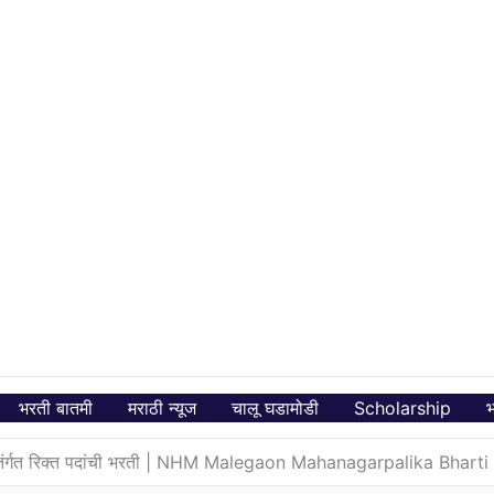
भरती बातमी
मराठी न्यूज
चालू घडामोडी
Scholarship
भ
केतंर्गत रिक्त पदांची भरती | NHM Malegaon Mahanagarpalika Bha