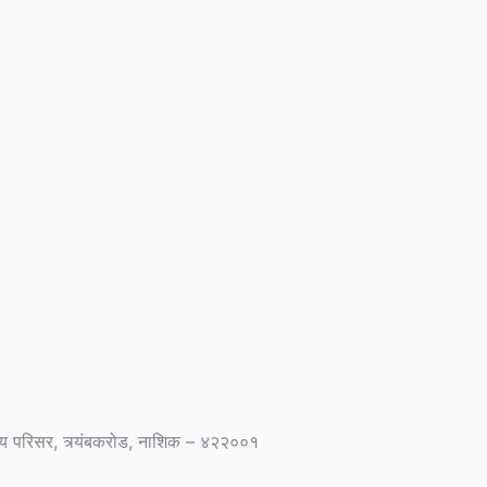
ालय परिसर, त्र्यंबकरोड, नाशिक – ४२२००१