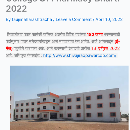
2022
By
faujimaharashtracha
/
Leave a Comment
/
April 10, 2022
शिवाजीराव पवार फार्मसी कॉलेज अंतर्गत विविध पदांच्या
182 जागा
भरण्यासाठी
पदांनुसार पात्र उमेदवारांकडून अर्ज मागवण्यात येत आहेत. अर्ज ऑनलाईन
(ई-
मेल)
पद्धतीने करायचा आहे. अर्ज करण्याची शेवटची तारीख
16 एप्रिल 2022
आहे. अधिकृत वेबसाईट :
http://www.shivajiraopawarcop.com/