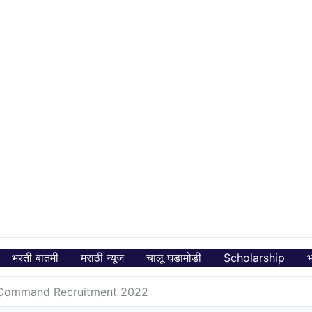
भरती बातमी
मराठी न्यूज
चालू घडामोडी
Scholarship
भ
 Command Recruitment 2022