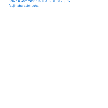
Leave a Comment
/
10 वी & 12 वी निकाल
/ By
faujimaharashtracha