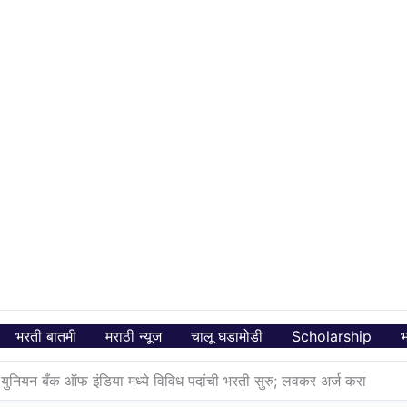
भरती बातमी
मराठी न्यूज
चालू घडामोडी
Scholarship
भ
नियन बँक ऑफ इंडिया मध्ये विविध पदांची भरती सुरु; लवकर अर्ज करा