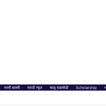
भरती बातमी
मराठी न्यूज
चालू घडामोडी
Scholarship
भ