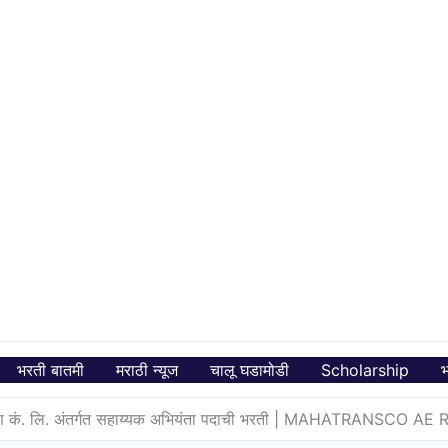
भरती बातमी
मराठी न्यूज
चालू घडामोडी
Scholarship
भ
त पारेषण कं. लि. अंतर्गत सहाय्यक अभियंता पदाची भरती | MAHATRANSCO 