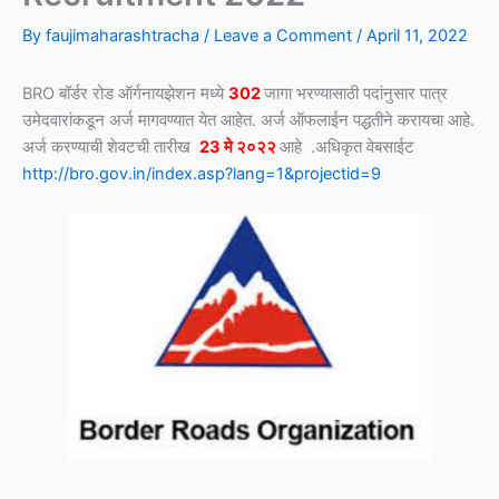
By
faujimaharashtracha
/
Leave a Comment
/
April 11, 2022
BRO बॉर्डर रोड ऑर्गनायझेशन मध्ये
302
जागा भरण्यासाठी पदांनुसार पात्र
उमेदवारांकडून अर्ज मागवण्यात येत आहेत. अर्ज ऑफलाईन पद्धतीने करायचा आहे.
अर्ज करण्याची शेवटची तारीख
23 मे २०२२
आहे .अधिकृत वेबसाईट
http://bro.gov.in/index.asp?lang=1&projectid=9