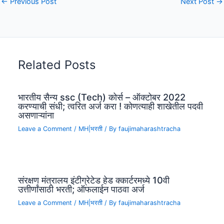
←
Previous Post
Next Post
→
Related Posts
भारतीय सैन्य ssc (Tech) कोर्स – ऑक्टोबर 2022
करण्याची संधी; त्वरित अर्ज करा ! कोणत्याही शाखेतील पदवी
असणाऱ्यांना
Leave a Comment
/
MH|भरती
/ By
faujimaharashtracha
संरक्षण मंत्रालय इंटीग्रेटेड हेड क्कार्टरमध्ये 10वी
उत्तीर्णांसाठी भरती; ऑफलाईन पाठवा अर्ज
Leave a Comment
/
MH|भरती
/ By
faujimaharashtracha