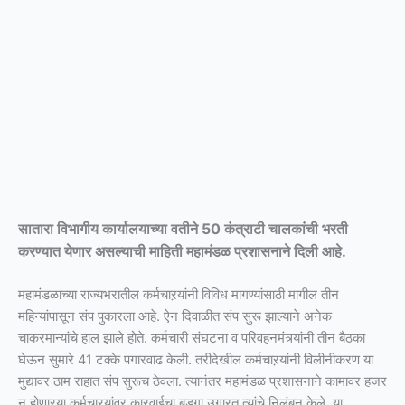
सातारा विभागीय कार्यालयाच्या वतीने 50 कंत्राटी चालकांची भरती
करण्यात येणार असल्याची माहिती महामंडळ प्रशासनाने दिली आहे.
महामंडळाच्या राज्यभरातील कर्मचाऱयांनी विविध मागण्यांसाठी मागील तीन
महिन्यांपासून संप पुकारला आहे. ऐन दिवाळीत संप सुरू झाल्याने अनेक
चाकरमान्यांचे हाल झाले होते. कर्मचारी संघटना व परिवहनमंत्र्यांनी तीन बैठका
घेऊन सुमारे 41 टक्के पगारवाढ केली. तरीदेखील कर्मचाऱयांनी विलीनीकरण या
मुद्यावर ठाम राहात संप सुरूच ठेवला. त्यानंतर महामंडळ प्रशासनाने कामावर हजर
न होणाऱया कर्मचाऱयांवर कारवाईचा बडगा उगारत त्यांचे निलंबन केले. या