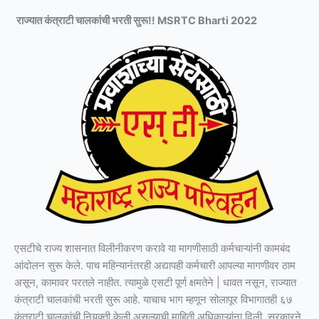
राज्यात कंत्राटी चालकांची भरती सुरू!! MSRTC Bharti 2022
एसटीचे राज्य शासनात विलीनीकरण करावे या मागणीसाठी कर्मचाऱ्यांनी कामबंद
आंदोलन सुरू केले. पाच महिन्यानंतरही अद्यापही कर्मचारी आपल्या मागणीवर ठाम
असून, कामावर परतले नाहीत. त्यामुळे एसटी पूर्ण क्षमतेने | धावत नसून, राज्यात
कंत्राटी चालकांची भरती सुरू आहे. याचाच भाग म्हणून सोलापूर विभागातही ६७
कंत्राटी चालकांची नियुक्ती केली असल्याची माहिती अधिकाऱ्यांना दिली. सरकारने