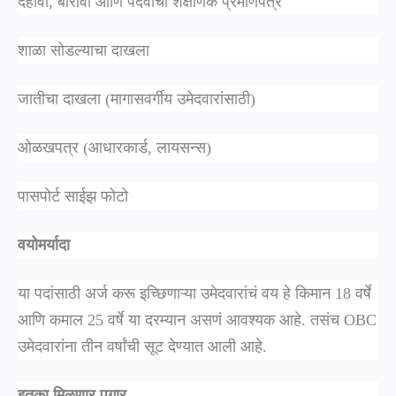
दहावी, बारावी आणि पदवीची शैक्षणिक प्रमाणपत्रं
शाळा सोडल्याचा दाखला
जातीचा दाखला (मागासवर्गीय उमेदवारांसाठी)
ओळखपत्र (आधारकार्ड, लायसन्स)
पासपोर्ट साईझ फोटो
वयोमर्यादा
या पदांसाठी अर्ज करू इच्छिणाऱ्या उमेदवारांचं वय हे किमान 18 वर्षे
आणि कमाल 25 वर्षे या दरम्यान असणं आवश्यक आहे. तसंच OBC
उमेदवारांना तीन वर्षांची सूट देण्यात आली आहे.
इतका मिळणार पगार