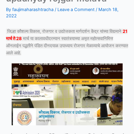
By
faujimaharashtracha
/
Leave a Comment
/
March 18,
2022
जिल्हा कौशल्य विकास, रोजगार व उद्योजकता मार्गदर्शन केंद्र यांच्या विद्यमाने
21
मार्च ते 28
मार्च या कालावधीदरम्यान स्वातंत्र्याच्या अमृत महोत्सवानिमित्त
ऑनलाईन पद्धतीने पंडित दीनदयाळ उपाध्याय रोजगार मेळाव्याचे आयोजन करण्यात
आले आहे.