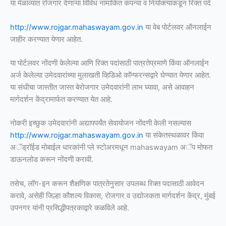
या मेळाव्यात रोजगार देणाऱ्या विविध नामांकित कंपन्या व नियोक्त्यांकडून रिक्त पदे
http://www.rojgar.mahaswayam.gov.in
या वेब पोर्टलवर ऑनलाईन
जाहीर करण्यात येणार आहेत.
या पोर्टलवर नोंदणी केलेल्या आणि रिक्त पदांसाठी पात्रतेप्रमाणे किंवा ऑनलाईन
अर्ज केलेल्या उमेदवारांच्या मुलाखती व्हिडिओ कॉन्फरन्सद्वारे घेण्यात येणार आहेत.
या संधीचा जास्तीत जास्त बेरोजगार उमेदवारांनी लाभ घ्यावा, असे आवाहन
मार्गदर्शन केंद्रामार्फत करण्यात येत आहे.
नोकरी इच्छुक उमेदवारांनी अद्यापपर्यंत सेवायोजन नोंदणी केली नसल्यास
http://www.rojgar.mahaswayam.gov.in
या संकेतस्थळावर किंवा
अॅड्रॉईड मोबाईल धारकांनी प्ले स्टोअरमधून mahaswayam अॅप मोफत
डाऊनलोड करून नोंदणी करावी.
तसेच, लॉग-इन करून शैक्षणिक पात्रतेनुसार उपलब्ध रिक्त पदासाठी आवेदन
करावे, असेही जिल्हा कौशल्य विकास, रोजगार व उद्योजकता मार्गदर्शन केंद्र, मुंबई
उपनगर यांनी प्रसिद्धीपत्रकाद्वारे कळविले आहे.